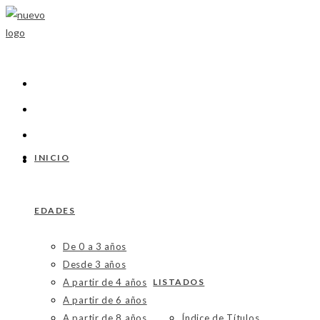
Ir
al
contenido
INICIO
EDADES
De 0 a 3 años
Desde 3 años
A partir de 4 años
LISTADOS
A partir de 6 años
A partir de 8 años
Índice de Títulos