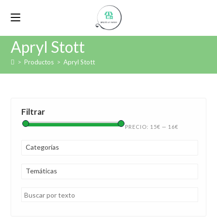
Apryl Stott
>
Productos
>
Apryl Stott
Filtrar
PRECIO:
15€
—
16€
Categorías
Temáticas