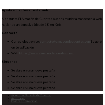
Ayuda a mantener esta web
Si te gusta El Almacén de Cuentos puedes ayudar a mantener la web
haciendo un donativo (desde 1€) en Kofi.
Contacto
Correo electrónico:
contacto@almacendecuentos.com
Se abre
en tu aplicación
Web:
https://www.almacendecuentos.com
Síguenos
Se abre en una nueva pestaña
Se abre en una nueva pestaña
Se abre en una nueva pestaña
Se abre en una nueva pestaña
Acerca de Almacén de Cuentos
Aviso Legal
Política de privacidad