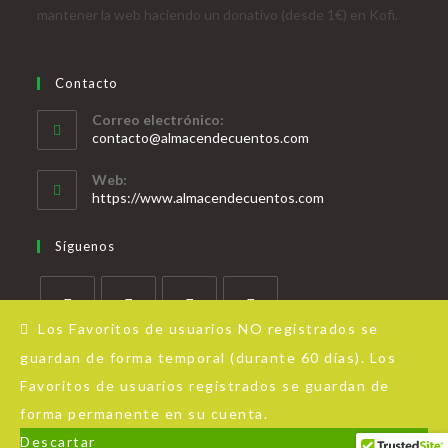
mantener la web haciendo un donativo (desde 1€) en Kofi.
Contacto
Correo electrónico:
contacto@almacendecuentos.com
Web:
https://www.almacendecuentos.com
Síguenos
Los Favoritos de usuarios NO registrados se
guardan de forma temporal (durante 60 días). Los
Favoritos de usuarios registrados se guardan de
forma permanente en su cuenta.
Acerca de Almacén de Cuentos
Aviso Legal
Política de privacidad
Descartar