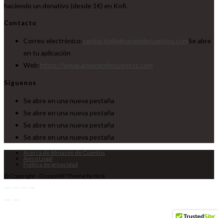
haciendo un donativo (desde 1€) en Kofi.
Contacto
Correo electrónico:
contacto@almacendecuentos.com
Se abre
en tu aplicación
Web:
https://www.almacendecuentos.com
Síguenos
Se abre en una nueva pestaña
Se abre en una nueva pestaña
Se abre en una nueva pestaña
Se abre en una nueva pestaña
Acerca de Almacén de Cuentos
Aviso Legal
Política de privacidad
© Copyright - OceanWP Theme by Nick