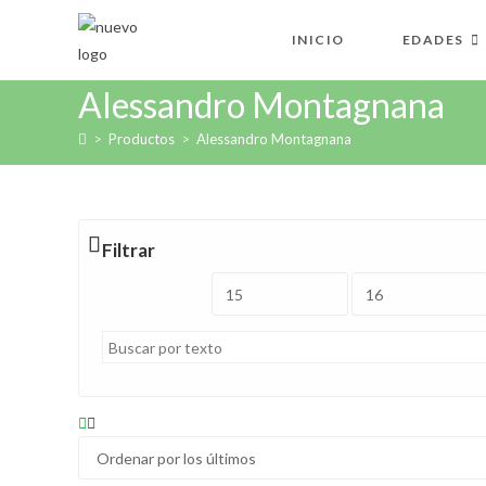
Ir
al
INICIO
EDADES
contenido
Alessandro Montagnana
>
Productos
>
Alessandro Montagnana
Filtrar