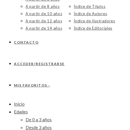
A partir de 8 años
Índice de Títulos
A partir de 10 años
Índice de Autores
A partir de 12 años
Índice de Ilustradores
A partir de 14 años
Índice de Editoriales
CONTACTO
ACCEDER/REGISTRARSE
MIS FAVORITOS -
Inicio
Edades
De 0 a 3 años
Desde 3 años