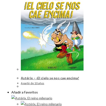
Astérix – ¡El cielo se nos cae encima!
A partir de 10 años
Añadir a Favoritos