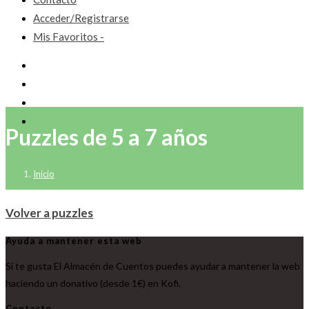
Acceder/Registrarse
Mis Favoritos -
Puzzles de 5 a 7 años
Inicio
Volver a puzzles
Ayuda a mantener esta web
Si te gusta El Almacén de Cuentos puedes ayudar a mantener la web
haciendo un donativo (desde 1€) en Kofi.
Contacto