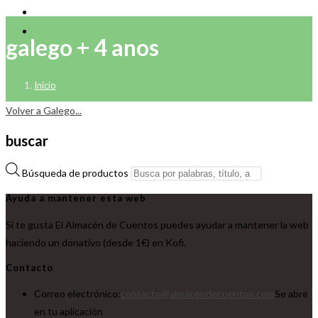
galego + 4 anos
Inicio
Volver a Galego...
buscar
Búsqueda de productos
Ayuda a mantener esta web
Si te gusta El Almacén de Cuentos puedes ayudar a mantener la web
haciendo un donativo (desde 1€) en Kofi.
Contacto
Correo electrónico:
contacto@almacendecuentos.com
Se abre
en tu aplicación