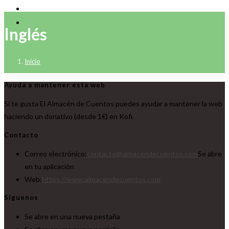
Inglés
Inicio
Ayuda a mantener esta web
Si te gusta El Almacén de Cuentos puedes ayudar a mantener la web
haciendo un donativo (desde 1€) en Kofi.
Contacto
Correo electrónico:
contacto@almacendecuentos.com
Se abre
en tu aplicación
Web:
https://www.almacendecuentos.com
Síguenos
Se abre en una nueva pestaña