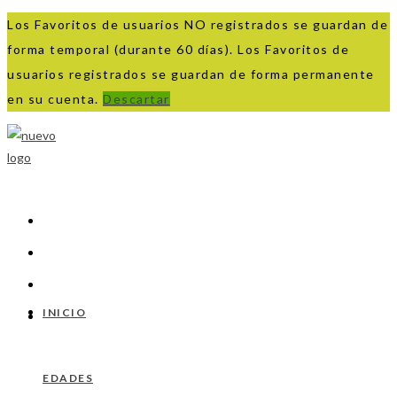
Los Favoritos de usuarios NO registrados se guardan de
forma temporal (durante 60 días). Los Favoritos de
usuarios registrados se guardan de forma permanente
en su cuenta.
Descartar
Ir
al
contenido
INICIO
EDADES