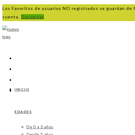
Los Favoritos de usuarios NO registrados se guardan de 
cuenta.
Descartar
Ir
al
contenido
INICIO
EDADES
De 0 a 3 años
Desde 3 años