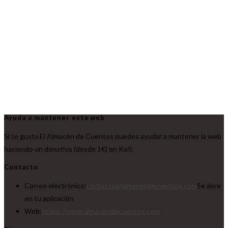
Ayuda a mantener esta web
Si te gusta El Almacén de Cuentos puedes ayudar a mantener la web
haciendo un donativo (desde 1€) en Kofi.
Contacto
Correo electrónico:
contacto@almacendecuentos.com
Se abre
en tu aplicación
Web:
https://www.almacendecuentos.com