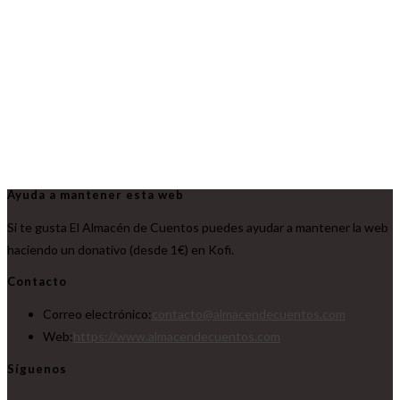
Ayuda a mantener esta web
Si te gusta El Almacén de Cuentos puedes ayudar a mantener la web
haciendo un donativo (desde 1€) en Kofi.
Contacto
Se
Correo electrónico:
contacto@almacendecuentos.com
abre
Web:
https://www.almacendecuentos.com
en
Síguenos
tu