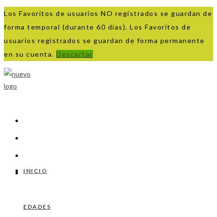
Los Favoritos de usuarios NO registrados se guardan de
forma temporal (durante 60 días). Los Favoritos de
usuarios registrados se guardan de forma permanente
en su cuenta.
Descartar
Ir
al
contenido
INICIO
EDADES