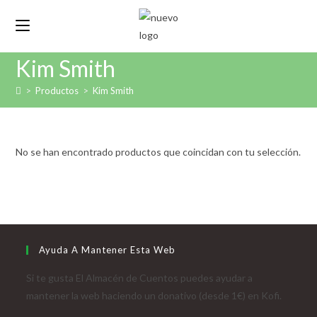
Ir
al
contenido
Kim Smith
>
Productos
>
Kim Smith
No se han encontrado productos que coincidan con tu selección.
Ayuda A Mantener Esta Web
Si te gusta El Almacén de Cuentos puedes ayudar a
mantener la web haciendo un donativo (desde 1€) en Kofi.