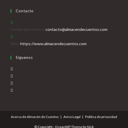
Contacto
Se
Correo electrónico:
contacto@almacendecuentos.com
abre
en
Web:
https://www.almacendecuentos.com
tu
Síguenos
aplicación
Se
abre
Se
en
abre
Se
una
en
abre
Se
nueva
una
en
abre
pestaña
nueva
una
en
pestaña
nueva
una
Acerca de Almacén de Cuentos
Aviso Legal
Política de privacidad
pestaña
nueva
pestaña
© Copyright - OceanWP Theme by Nick