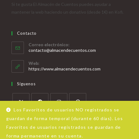
Si te gusta El Almacén de Cuentos puedes ayudar a
mantener la web haciendo un donativo (desde 1€) en Kofi.
Contacto
Correo electrónico:
contacto@almacendecuentos.com
Web:
https://www.almacendecuentos.com
Síguenos
Los Favoritos de usuarios NO registrados se
guardan de forma temporal (durante 60 días). Los
Favoritos de usuarios registrados se guardan de
forma permanente en su cuenta.
Acerca de Almacén de Cuentos
Aviso Legal
Política de privacidad