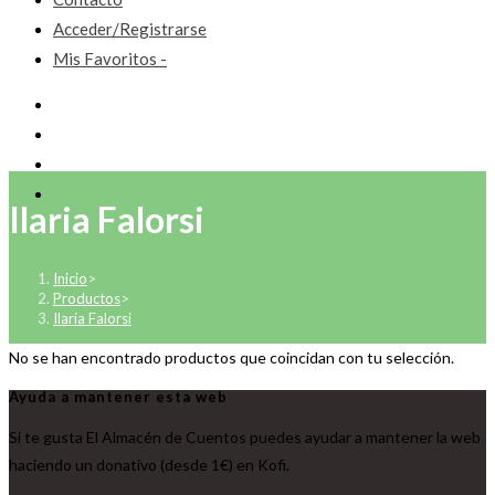
Acceder/Registrarse
Mis Favoritos -
Ilaria Falorsi
Inicio
>
Productos
>
Ilaria Falorsi
No se han encontrado productos que coincidan con tu selección.
Ayuda a mantener esta web
Si te gusta El Almacén de Cuentos puedes ayudar a mantener la web
haciendo un donativo (desde 1€) en Kofi.