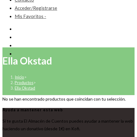
Acceder/Registrarse
Mis Favoritos -
Ella Okstad
Inicio
>
Productos
>
Ella Okstad
No se han encontrado productos que coincidan con tu selección.
Ayuda a mantener esta web
Si te gusta El Almacén de Cuentos puedes ayudar a mantener la web
haciendo un donativo (desde 1€) en Kofi.