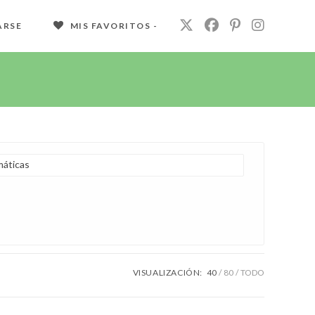
ARSE
MIS FAVORITOS -
áticas
VISUALIZACIÓN:
40
80
TODO