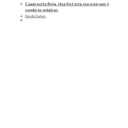
Caperucita Roja. Una historia con pop-ups y
sombras mágicas
Desde 3 años