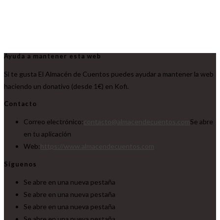
Ayuda a mantener esta web
Si te gusta El Almacén de Cuentos puedes ayudar a mantener la web
haciendo un donativo (desde 1€) en Kofi.
Contacto
Correo electrónico:
contacto@almacendecuentos.com
Se abre
en tu aplicación
Web:
https://www.almacendecuentos.com
Síguenos
Se abre en una nueva pestaña
Se abre en una nueva pestaña
Se abre en una nueva pestaña
Se abre en una nueva pestaña