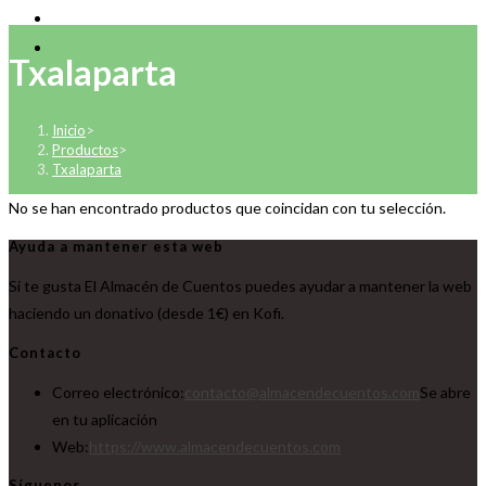
Txalaparta
Inicio
>
Productos
>
Txalaparta
No se han encontrado productos que coincidan con tu selección.
Ayuda a mantener esta web
Si te gusta El Almacén de Cuentos puedes ayudar a mantener la web
haciendo un donativo (desde 1€) en Kofi.
Contacto
Correo electrónico:
contacto@almacendecuentos.com
Se abre
en tu aplicación
Web:
https://www.almacendecuentos.com
Síguenos