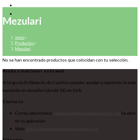
Mezulari
Inicio
>
Productos
>
Mezulari
No se han encontrado productos que coincidan con tu selección.
Ayuda a mantener esta web
Si te gusta El Almacén de Cuentos puedes ayudar a mantener la web
haciendo un donativo (desde 1€) en Kofi.
Contacto
Correo electrónico:
contacto@almacendecuentos.com
Se abre
en tu aplicación
Web:
https://www.almacendecuentos.com
Síguenos