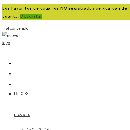
Los Favoritos de usuarios NO registrados se guardan de 
cuenta.
Descartar
Ir al contenido
INICIO
EDADES
De 0 a 3 años