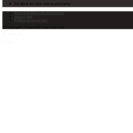
Se abre en una nueva pestaña
Acerca de Almacén de Cuentos
Aviso Legal
Política de privacidad
© Copyright - OceanWP Theme by Nick