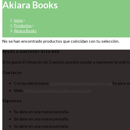
Akiara Books
Inicio
>
Productos
>
Akiara Books
No se han encontrado productos que coincidan con tu selección.
Ayuda a mantener esta web
Si te gusta El Almacén de Cuentos puedes ayudar a mantener la web ha
Contacto
Correo electrónico:
contacto@almacendecuentos.com
Se abre e
Web:
https://www.almacendecuentos.com
Síguenos
Se abre en una nueva pestaña
Se abre en una nueva pestaña
Se abre en una nueva pestaña