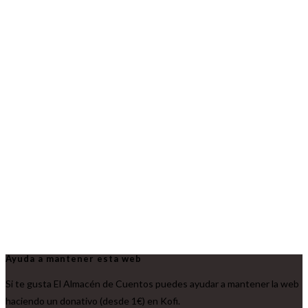
Ayuda a mantener esta web
Si te gusta El Almacén de Cuentos puedes ayudar a mantener la web
haciendo un donativo (desde 1€) en Kofi.