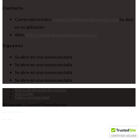
Contacto
Correo electrónico:
contacto@almacendecuentos.com
Se abre
en tu aplicación
Web:
https://www.almacendecuentos.com
Síguenos
Se abre en una nueva pestaña
Se abre en una nueva pestaña
Se abre en una nueva pestaña
Se abre en una nueva pestaña
Acerca de Almacén de Cuentos
Aviso Legal
Política de privacidad
© Copyright - OceanWP Theme by Nick