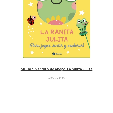
Mi libro blandito de apego. La ranita Julita
De 0 a 3 años