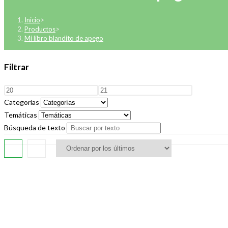
Inicio
>
Productos
>
Mi libro blandito de apego
Filtrar
Categorías
Temáticas
Búsqueda de texto