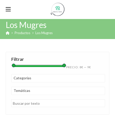
Los Mugres
>
Productos
>
Los Mugres
Filtrar
PRECIO:
8€
—
9€
Categorías
Temáticas