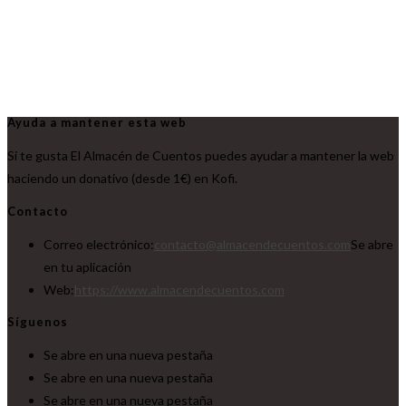
Ayuda a mantener esta web
Si te gusta El Almacén de Cuentos puedes ayudar a mantener la web
haciendo un donativo (desde 1€) en Kofi.
Contacto
Correo electrónico:
contacto@almacendecuentos.com
Se abre
en tu aplicación
Web:
https://www.almacendecuentos.com
Síguenos
Se abre en una nueva pestaña
Se abre en una nueva pestaña
Se abre en una nueva pestaña