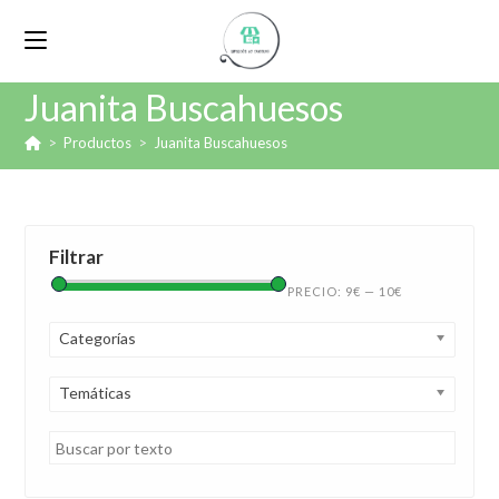
Juanita Buscahuesos
>
Productos
>
Juanita Buscahuesos
Filtrar
PRECIO:
9€
—
10€
Categorías
Temáticas