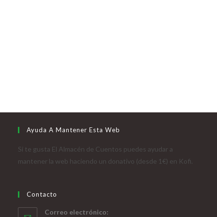
Ayuda A Mantener Esta Web
Si te gusta El Almacén de Cuentos puedes ayudar a
mantener la web haciendo un donativo (desde 1€) en Kofi.
Contacto
Correo electrónico: