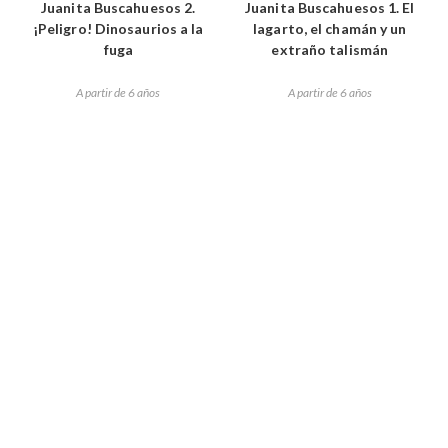
Juanita Buscahuesos 2.
Juanita Buscahuesos 1. El
¡Peligro! Dinosaurios a la
lagarto, el chamán y un
fuga
extraño talismán
A partir de 6 años
A partir de 6 años