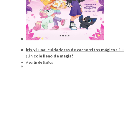
Iris y Luna: cuidadoras de cachorritos mágicos 1 –
¡Un cole lleno de magia!
A partir de 8 años