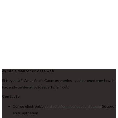
Ayuda a mantener esta web
Si te gusta El Almacén de Cuentos puedes ayudar a mantener la web
haciendo un donativo (desde 1€) en Kofi.
Contacto
Correo electrónico:
contacto@almacendecuentos.com
Se abre
en tu aplicación