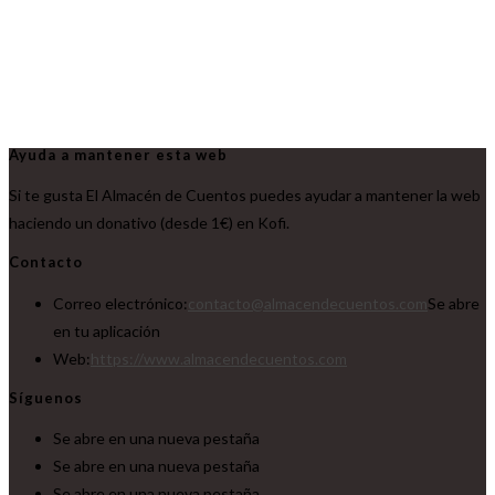
Ayuda a mantener esta web
Si te gusta El Almacén de Cuentos puedes ayudar a mantener la web
haciendo un donativo (desde 1€) en Kofi.
Contacto
Correo electrónico:
contacto@almacendecuentos.com
Se abre
en tu aplicación
Web:
https://www.almacendecuentos.com
Síguenos
Se abre en una nueva pestaña
Se abre en una nueva pestaña
Se abre en una nueva pestaña