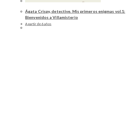
Ágata Crispy, detective. Mis primeros enigmas vol.1:
Bienvenidos a Villamisterio
A partir de 6 años