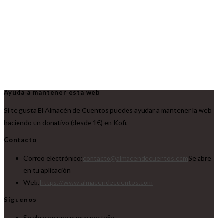
Ayuda a mantener esta web
Si te gusta El Almacén de Cuentos puedes ayudar a mantener la web
haciendo un donativo (desde 1€) en Kofi.
Contacto
Correo electrónico:
contacto@almacendecuentos.com
Se abre
en tu aplicación
Web:
https://www.almacendecuentos.com
Síguenos
Se abre en una nueva pestaña