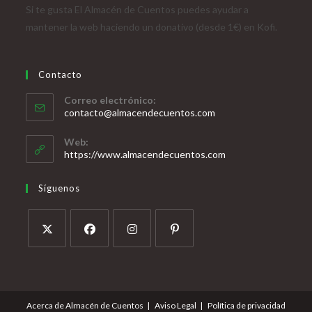
Si te gusta El Almacén de Cuentos puedes ayudar a
mantener la web haciendo un donativo (desde 1€) en Kofi.
Contacto
Correo electrónico:
contacto@almacendecuentos.com
Web:
https://www.almacendecuentos.com
Síguenos
Acerca de Almacén de Cuentos
Aviso Legal
Política de privacidad