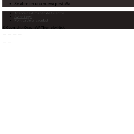
Se abre en una nueva pestaña
Acerca de Almacén de Cuentos
Aviso Legal
Política de privacidad
© Copyright - OceanWP Theme by Nick