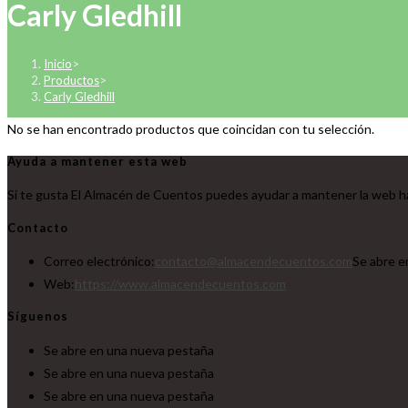
Carly Gledhill
Inicio
>
Productos
>
Carly Gledhill
No se han encontrado productos que coincidan con tu selección.
Ayuda a mantener esta web
Si te gusta El Almacén de Cuentos puedes ayudar a mantener la web ha
Contacto
Correo electrónico:
contacto@almacendecuentos.com
Se abre e
Web:
https://www.almacendecuentos.com
Síguenos
Se abre en una nueva pestaña
Se abre en una nueva pestaña
Se abre en una nueva pestaña