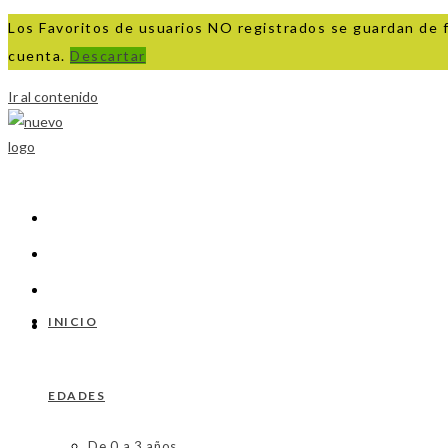
Los Favoritos de usuarios NO registrados se guardan de 
cuenta.
Descartar
Ir al contenido
INICIO
EDADES
De 0 a 3 años